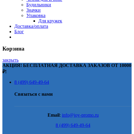
Будильники
Значки
Упаковка
Для кружек
Доставка/оплата
Блог
Корзина
закрыть
АКЦИЯ! БЕСПЛАТНАЯ ДОСТАВКА ЗАКАЗОВ ОТ 10000
₽!
8 (499) 649-49-64
Связаться с нами
Email
:
info@joy-promo.ru
8 (499) 649-49-64