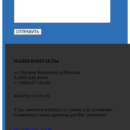
НАШИ КОНТАКТЫ
ул. Наташи Ковшовой д.4Москва
8 (499) 649-49-64
+7 (999) 877-65-00
info@joy-promo.ru
У вас имеются вопросы по товару или условиям?
Свяжитесь с нами удобным для Вас способом!