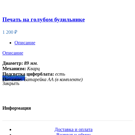
Печать на голубом будильнике
1 200
₽
Описание
Описание
Диаметр:
89 мм
.
Механизм:
Кварц
Подсветка циферблата:
есть
Подробнее
Питание:
Батарейка АА (в комплекте)
Закрыть
Информация
Доставка и оплата
Возврат и обмен