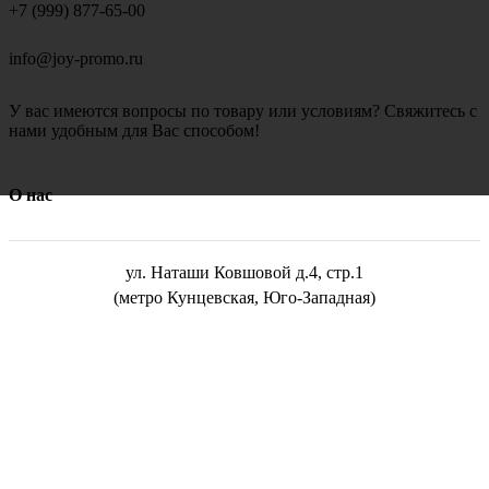
+7 (999) 877-65-00
info@joy-promo.ru
У вас имеются вопросы по товару или условиям? Свяжитесь с
нами удобным для Вас способом!
О нас
ул. Наташи Ковшовой д.4, стр.1
(метро Кунцевская, Юго-Западная)