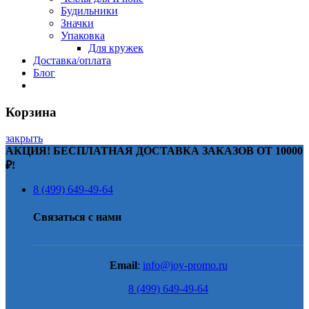
Будильники
Значки
Упаковка
Для кружек
Доставка/оплата
Блог
Корзина
закрыть
АКЦИЯ! БЕСПЛАТНАЯ ДОСТАВКА ЗАКАЗОВ ОТ 10000
₽!
8 (499) 649-49-64
Связаться с нами
Email
:
info@joy-promo.ru
8 (499) 649-49-64