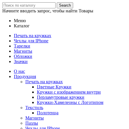
Search
Начните вводить запрос, чтобы найти Товары
Меню
Каталог
Печать на кружках
Чехлы для IPhone
Тарелки
Магниты
Обложки
Значки
О нас
Продукция
Печать на кружках
Цветные Кружки
Кружки с изображением внутри
Перламутровые кружки
Кружки-Хамелеоны с Логотипом
Текстиль
Полотенца
Магниты
Пазлы
Чехлы для IPhone