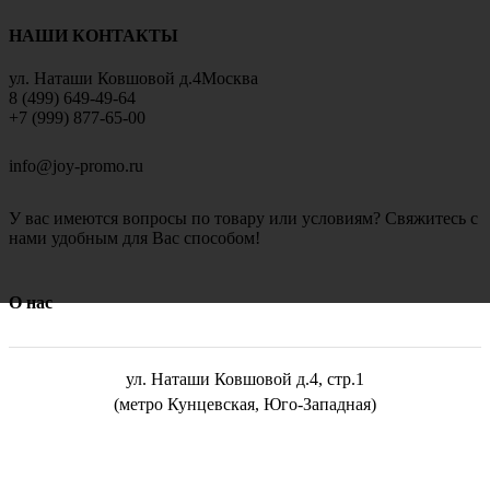
НАШИ КОНТАКТЫ
ул. Наташи Ковшовой д.4Москва
8 (499) 649-49-64
+7 (999) 877-65-00
info@joy-promo.ru
У вас имеются вопросы по товару или условиям? Свяжитесь с
нами удобным для Вас способом!
О нас
ул. Наташи Ковшовой д.4, стр.1
(метро Кунцевская, Юго-Западная)