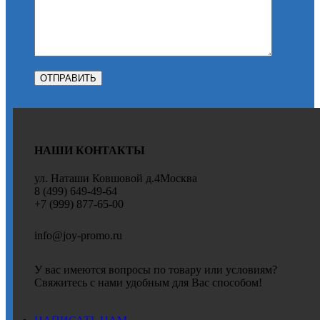
НАШИ КОНТАКТЫ
ул. Наташи Ковшовой д.4Москва
8 (499) 649-49-64
+7 (999) 877-65-00
info@joy-promo.ru
У вас имеются вопросы по товару или условиям?
Свяжитесь с нами удобным для Вас способом!