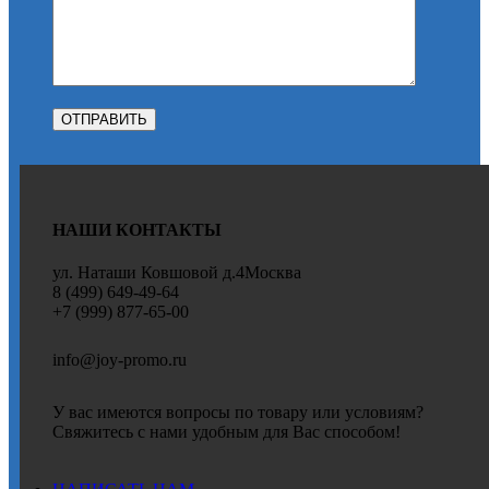
НАШИ КОНТАКТЫ
ул. Наташи Ковшовой д.4Москва
8 (499) 649-49-64
+7 (999) 877-65-00
info@joy-promo.ru
У вас имеются вопросы по товару или условиям?
Свяжитесь с нами удобным для Вас способом!