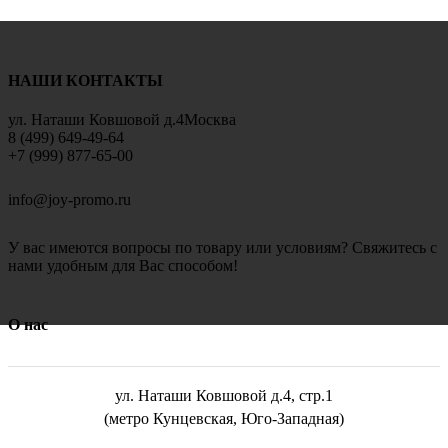
НАШИ КОНТАКТЫ
ул. Наташи Ковшовой д.4Москва
8 (499) 649-49-64
+7 (999) 877-65-00
info@joy-promo.ru
У вас имеются вопросы по товару или условиям? Свяжитесь с
нами удобным для Вас способом!
О нас
ул. Наташи Ковшовой д.4, стр.1
(метро Кунцевская, Юго-Западная)