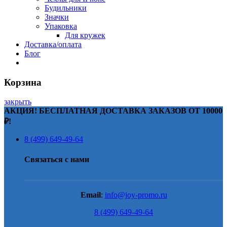
Будильники
Значки
Упаковка
Для кружек
Доставка/оплата
Блог
Корзина
закрыть
АКЦИЯ! БЕСПЛАТНАЯ ДОСТАВКА ЗАКАЗОВ ОТ 10000
₽!
8 (499) 649-49-64
Связаться с нами
Email
:
info@joy-promo.ru
8 (499) 649-49-64