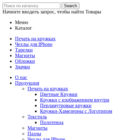
Search
Начните вводить запрос, чтобы найти Товары
Меню
Каталог
Печать на кружках
Чехлы для IPhone
Тарелки
Магниты
Обложки
Значки
О нас
Продукция
Печать на кружках
Цветные Кружки
Кружки с изображением внутри
Перламутровые кружки
Кружки-Хамелеоны с Логотипом
Текстиль
Полотенца
Магниты
Пазлы
Чехлы для IPhone