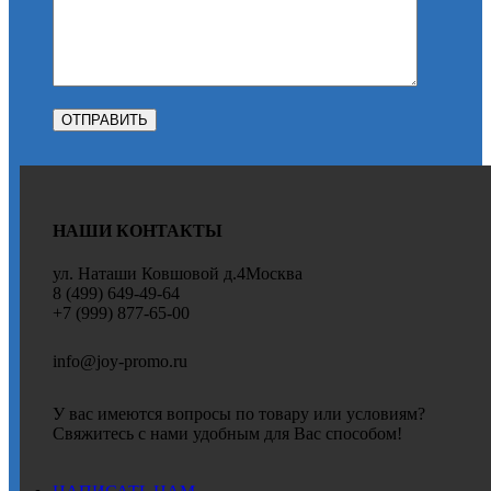
НАШИ КОНТАКТЫ
ул. Наташи Ковшовой д.4Москва
8 (499) 649-49-64
+7 (999) 877-65-00
info@joy-promo.ru
У вас имеются вопросы по товару или условиям?
Свяжитесь с нами удобным для Вас способом!