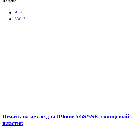
По цене
Все
330
₽
+
Печать на чехле для IPhone 5/5S/5SE, глянцевый
пластик