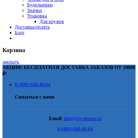
Будильники
Значки
Упаковка
Для кружек
Доставка/оплата
Блог
Корзина
закрыть
АКЦИЯ! БЕСПЛАТНАЯ ДОСТАВКА ЗАКАЗОВ ОТ 10000
₽!
8 (499) 649-49-64
Связаться с нами
Email
:
info@joy-promo.ru
8 (499) 649-49-64