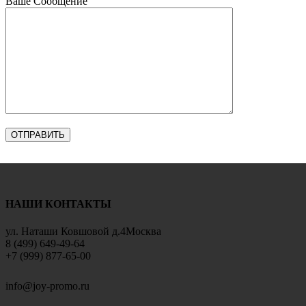
Ваше Сообщение
НАШИ КОНТАКТЫ
ул. Наташи Ковшовой д.4Москва
8 (499) 649-49-64
+7 (999) 877-65-00
info@joy-promo.ru