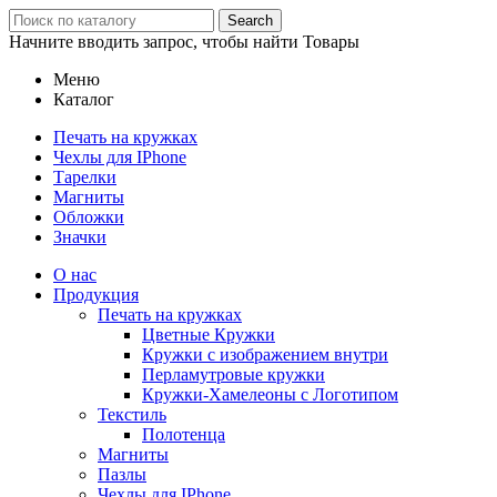
Search
Начните вводить запрос, чтобы найти Товары
Меню
Каталог
Печать на кружках
Чехлы для IPhone
Тарелки
Магниты
Обложки
Значки
О нас
Продукция
Печать на кружках
Цветные Кружки
Кружки с изображением внутри
Перламутровые кружки
Кружки-Хамелеоны с Логотипом
Текстиль
Полотенца
Магниты
Пазлы
Чехлы для IPhone