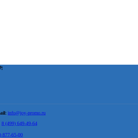
!
ail
:
info@joy-promo.ru
8 (499) 649-49-64
) 877-65-00