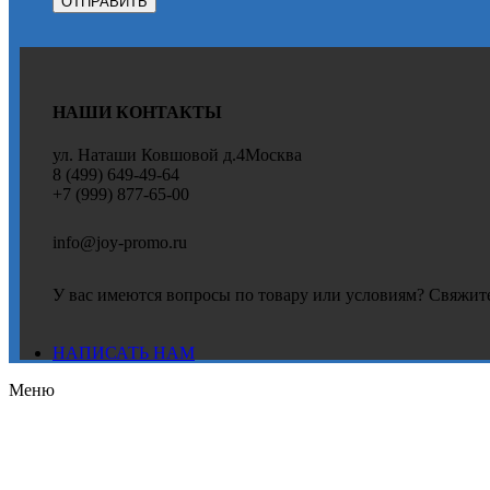
НАШИ КОНТАКТЫ
ул. Наташи Ковшовой д.4Москва
8 (499) 649-49-64
+7 (999) 877-65-00
info@joy-promo.ru
У вас имеются вопросы по товару или условиям? Свяжите
НАПИСАТЬ НАМ
Меню