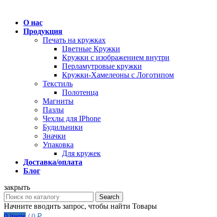
О нас
Продукция
Печать на кружках
Цветные Кружки
Кружки с изображением внутри
Перламутровые кружки
Кружки-Хамелеоны с Логотипом
Текстиль
Полотенца
Магниты
Пазлы
Чехлы для IPhone
Будильники
Значки
Упаковка
Для кружек
Доставка/оплата
Блог
закрыть
Search
Начните вводить запрос, чтобы найти Товары
0
items
/
0
₽