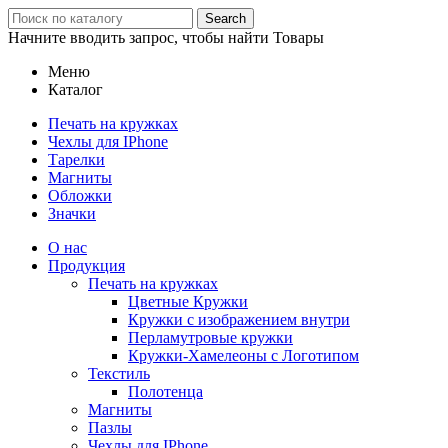
Search
Начните вводить запрос, чтобы найти Товары
Меню
Каталог
Печать на кружках
Чехлы для IPhone
Тарелки
Магниты
Обложки
Значки
О нас
Продукция
Печать на кружках
Цветные Кружки
Кружки с изображением внутри
Перламутровые кружки
Кружки-Хамелеоны с Логотипом
Текстиль
Полотенца
Магниты
Пазлы
Чехлы для IPhone