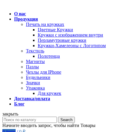
О нас
Продукция
Печать на кружках
Цветные Кружки
Кружки с изображением внутри
Перламутровые кружки
Кружки-Хамелеоны с Логотипом
Текстиль
Полотенца
Магниты
Пазлы
Чехлы для IPhone
Будильники
Значки
Упаковка
Для кружек
Доставка/оплата
Блог
закрыть
Search
Начните вводить запрос, чтобы найти Товары
0
items
/
0
₽