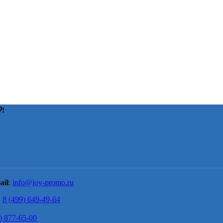
!
ail
:
info@joy-promo.ru
8 (499) 649-49-64
) 877-65-00