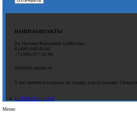
НАШИ КОНТАКТЫ
ул. Наташи Ковшовой д.4Москва
8 (499) 649-49-64
+7 (999) 877-65-00
info@joy-promo.ru
У вас имеются вопросы по товару или условиям? Свяжите
НАПИСАТЬ НАМ
Меню