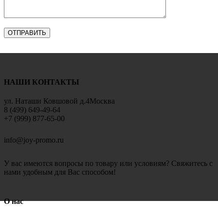
НАШИ КОНТАКТЫ
ул. Наташи Ковшовой д.4Москва
8 (499) 649-49-64
+7 (999) 877-65-00
info@joy-promo.ru
У вас имеются вопросы по товару или условиям? Свяжитесь с
нами удобным для Вас способом!
О нас