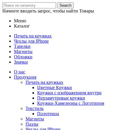
Search
Начните вводить запрос, чтобы найти Товары
Меню
Каталог
Печать на кружках
Чехлы для IPhone
Тарелки
Магниты
Обложки
Значки
О нас
Продукция
Печать на кружках
Цветные Кружки
Кружки с изображением внутри
Перламутровые кружки
Кружки-Хамелеоны с Логотипом
Текстиль
Полотенца
Магниты
Пазлы
Чехлы для IPhone