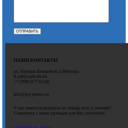
НАШИ КОНТАКТЫ
ул. Наташи Ковшовой д.4Москва
8 (499) 649-49-64
+7 (999) 877-65-00
info@joy-promo.ru
У вас имеются вопросы по товару или условиям?
Свяжитесь с нами удобным для Вас способом!