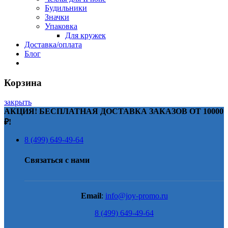
Будильники
Значки
Упаковка
Для кружек
Доставка/оплата
Блог
Корзина
закрыть
АКЦИЯ! БЕСПЛАТНАЯ ДОСТАВКА ЗАКАЗОВ ОТ 10000
₽!
8 (499) 649-49-64
Связаться с нами
Email
:
info@joy-promo.ru
8 (499) 649-49-64