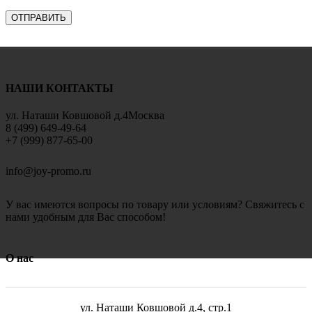
НАШИ КОНТАКТЫ
ул. Наташи Ковшовой д.4Москва
8 (499) 649-49-64
+7 (999) 877-65-00
info@joy-promo.ru
У вас имеются вопросы по товару или условиям? Свяжитесь с
нами удобным для Вас способом!
О нас
ул. Наташи Ковшовой д.4, стр.1