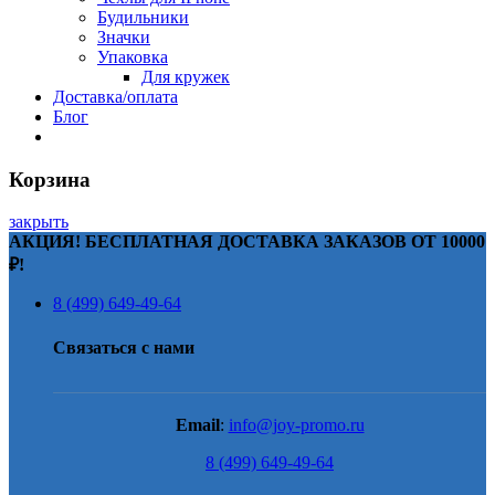
Будильники
Значки
Упаковка
Для кружек
Доставка/оплата
Блог
Корзина
закрыть
АКЦИЯ! БЕСПЛАТНАЯ ДОСТАВКА ЗАКАЗОВ ОТ 10000
₽!
8 (499) 649-49-64
Связаться с нами
Email
:
info@joy-promo.ru
8 (499) 649-49-64