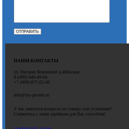
НАШИ КОНТАКТЫ
ул. Наташи Ковшовой д.4Москва
8 (499) 649-49-64
+7 (999) 877-65-00
info@joy-promo.ru
У вас имеются вопросы по товару или условиям?
Свяжитесь с нами удобным для Вас способом!