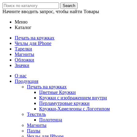
Search
Начните вводить запрос, чтобы найти Товары
Меню
Каталог
Печать на кружках
Чехлы для IPhone
Тарелки
Магниты
Обложки
Значки
О нас
Продукция
Печать на кружках
Цветные Кружки
Кружки с изображением внутри
Перламутровые кружки
Кружки-Хамелеоны с Логотипом
Текстиль
Полотенца
Магниты
Пазлы
Чехлы для IPhone